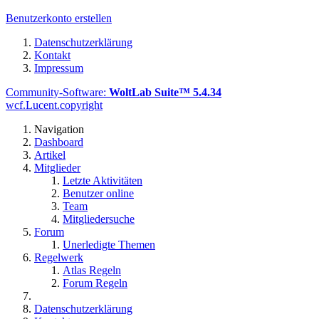
Benutzerkonto erstellen
Datenschutzerklärung
Kontakt
Impressum
Community-Software:
WoltLab Suite™ 5.4.34
wcf.Lucent.copyright
Navigation
Dashboard
Artikel
Mitglieder
Letzte Aktivitäten
Benutzer online
Team
Mitgliedersuche
Forum
Unerledigte Themen
Regelwerk
Atlas Regeln
Forum Regeln
Datenschutzerklärung