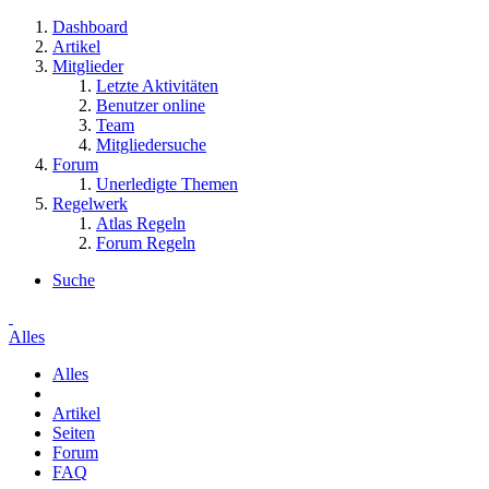
Dashboard
Artikel
Mitglieder
Letzte Aktivitäten
Benutzer online
Team
Mitgliedersuche
Forum
Unerledigte Themen
Regelwerk
Atlas Regeln
Forum Regeln
Suche
Alles
Alles
Artikel
Seiten
Forum
FAQ